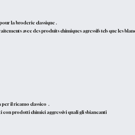
pour la broderie classique .
ments avec des produits chimiques agressifs tels que les blanc
 per il ricamo classico .
on prodotti chimici aggressivi quali gli sbiancanti