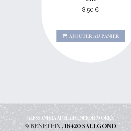
8,50
€
AJOUTER AU PANIER
ALESSANDRA ADELAIDE NEEDLEWORKS
9 BENETEIX ,
16420 SAULGOND