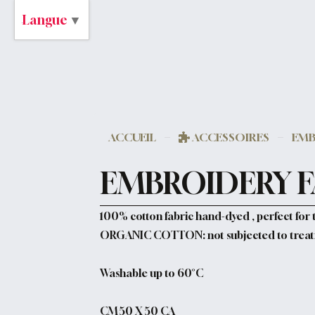
Langue
▼
ACCUEIL
ACCESSOIRES
EMB
EMBROIDERY F
100% cotton fabric hand-dyed , perfect for 
ORGANIC COTTON: not subjected to treatme
Washable up to 60°C
CM 50 X 50 CA