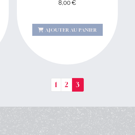
8,00
€
AJOUTER AU PANIER
1
2
3