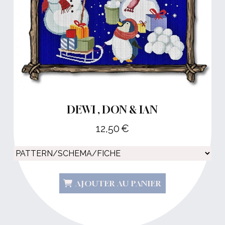
DEWI , DON & IAN
12,50
€
AJOUTER AU PANIER