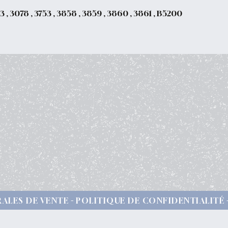
963 , 3078 , 3753 , 3858 , 3859 , 3860 , 3861 , B5200
ALES DE VENTE
POLITIQUE DE CONFIDENTIALITÉ