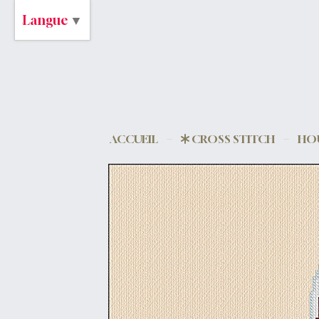
Langue
▼
ACCUEIL
CROSS STITCH
HOU