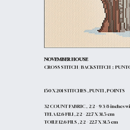
NOVEMBER HOUSE
CROSS STITCH / BACKSTITCH ; PUNT
150
X 201 STITCHES , PUNTI , POINTS
32 COUNT FABRIC , 2/2 = 9 3/8 inches wid
TELA 12.6 FILI , 2/2 = 22.7 X 31.5 cm
TOILE 12.6 FILS , 2/2 = 22.7 X 31.5 cm