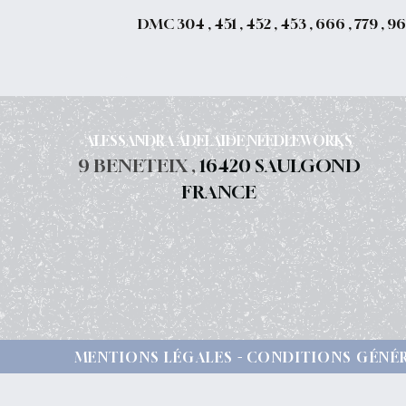
DMC
304 , 451 , 452 , 453 , 666 , 779 , 
ALESSANDRA ADELAIDE NEEDLEWORKS
9 BENETEIX ,
16420 SAULGOND
FRANCE
MENTIONS LÉGALES
CONDITIONS GÉNÉR