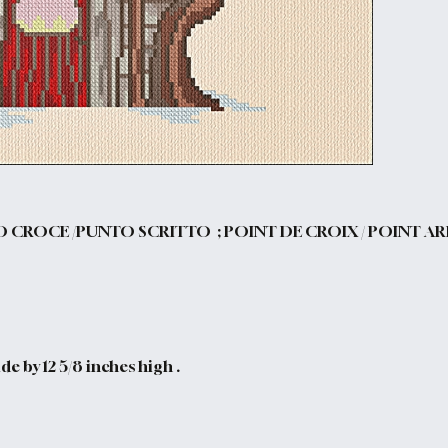
O CROCE /PUNTO SCRITTO ; POINT DE CROIX / POINT AR
e by 12 5/8 inches high .