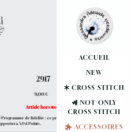
ACCUEIL
NEW
2917
CROSS STITCH
9,00
€
NOT ONLY
Article hors stock
CROSS STITCH
Programme de fidélité : ce produit vous
apportera
5.04
Points.
ACCESSOIRES