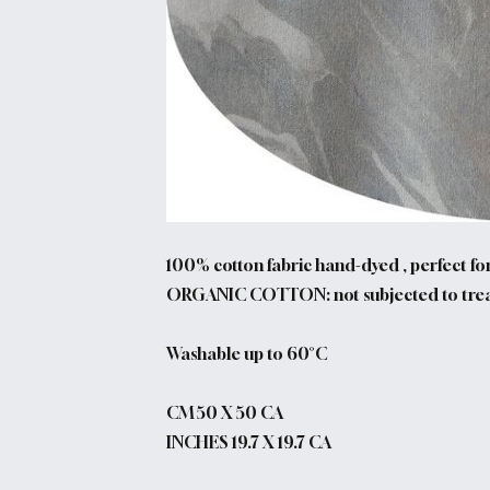
100% cotton fabric hand-dyed , perfect fo
ORGANIC COTTON: not subjected to treatm
Washable up to 60°C
CM 50 X 50 CA
INCHES 19.7 X 19.7 CA