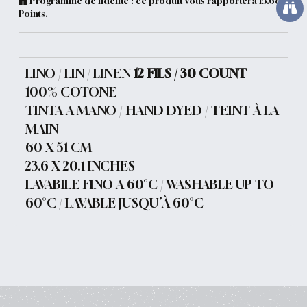
Programme de fidélité : ce produit vous rapportera
15.68
Points.
LINO / LIN / LINEN
12 FILS / 30 COUNT
100% COTONE
TINTA A MANO / HAND DYED / TEINT À LA
MAIN
60 X 51 CM
23.6 X 20.1 INCHES
LAVABILE FINO A 60°C / WASHABLE UP TO
60°C / LAVABLE JUSQU’À 60°C