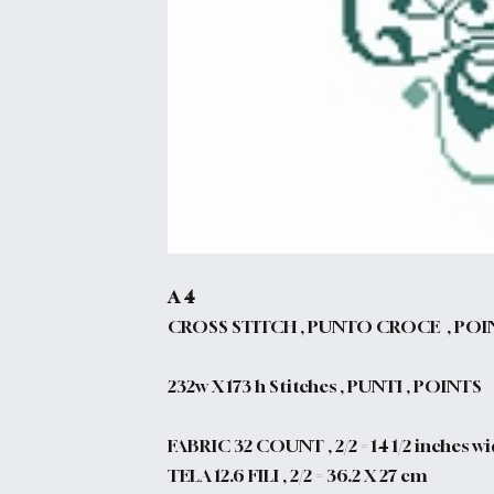
A 4
CROSS STITCH , PUNTO CROCE , POI
232w X 173 h Stitches , PUNTI , POINTS
FABRIC 32 COUNT , 2/2 = 14 1/2 inches wi
TELA 12.6 FILI , 2/2 = 36.2 X 27 cm