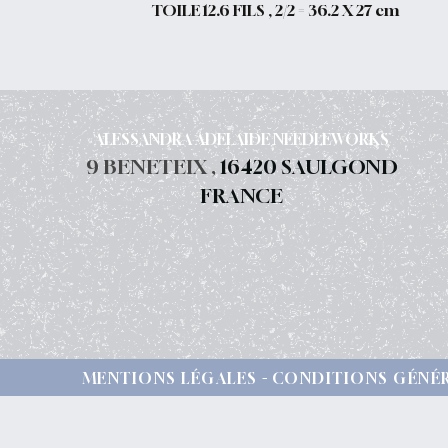
TOILE 12.6 FILS , 2/2 = 36.2 X 27 cm
ALESSANDRA ADELAIDE NEEDLEWORKS
9 BENETEIX ,
16420 SAULGOND
FRANCE
MENTIONS LÉGALES
CONDITIONS GÉNÉR