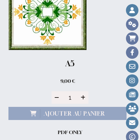
A5
9,00
€
AJOUTER AU PANIER
PDF ONLY