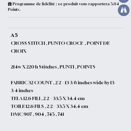
Programme de fidélité : ce produit vous rapportera
5.04
Points.
A 5
CROSS STITCH , PUNTO CROCE , POINT DE
CROIX
214w X 220 h Stitches , PUNTI , POINTS
FABRIC 32 COUNT , 2/2 = 13 3/8 inches wide by 13
3/4 inches
TELA 12.6 FILI , 2/2 = 33.5 X 34.4 cm
TOILE 12.6 FILS , 2/2 = 33.5 X 34.4 cm
DMC 907 , 904 , 745 , 741