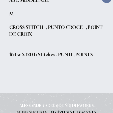
ABC MIDDLE AGE
M
CROSS STITCH , PUNTO CROCE , POINT
DE CROIX
183 w X 120 h Stitches , PUNTI , POINTS
ALESSANDRA ADELAIDE NEEDLEWORKS
9 BENETEIX ,
16420 SAULGOND