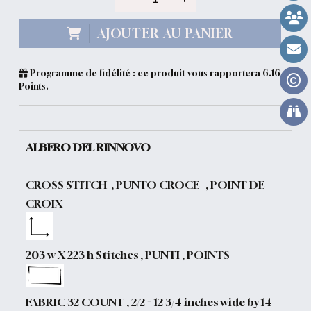
AJOUTER AU PANIER
Programme de fidélité : ce produit vous rapportera
6.16
Points.
ALBERO DEL RINNOVO
CROSS STITCH , PUNTO CROCE , POINT DE
CROIX
203 w X 223 h Stitches , PUNTI , POINTS
FABRIC 32 COUNT , 2/2 = 12 3/4 inches wide by 14