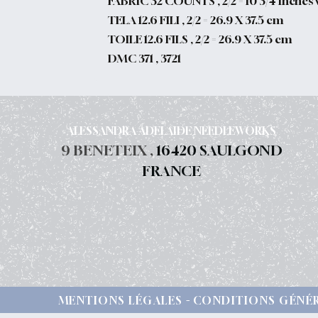
FABRIC 32 COUNTS , 2/2 = 10 3/4 inches 
TELA 12.6 FILI , 2/2 = 26.9 X 37.5 cm
TOILE 12.6 FILS , 2/2 = 26.9 X 37.5 cm
DMC 371 , 3721
ALESSANDRA ADELAIDE NEEDLEWORKS
9 BENETEIX ,
16420 SAULGOND
FRANCE
MENTIONS LÉGALES
CONDITIONS GÉNÉR