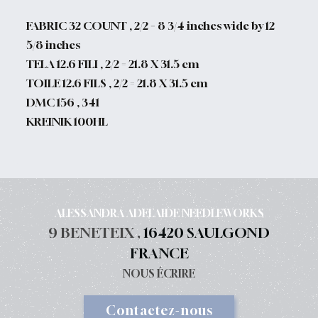
FABRIC 32 COUNT , 2/2 = 8 3/4 inches wide by 12
5/8 inches
TELA 12.6 FILI , 2/2 = 21.8 X 31.5 cm
TOILE 12.6 FILS , 2/2 = 21.8 X 31.5 cm
DMC 156 , 34
1
KREINIK 100HL
ALESSANDRA ADELAIDE NEEDLEWORKS
9 BENETEIX ,
16420 SAULGOND
FRANCE
NOUS ÉCRIRE
Contactez-nous