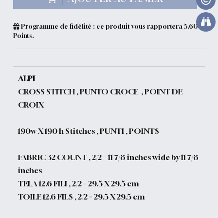
Programme de fidélité : ce produit vous rapportera
5.60
Points.
ALPI
CROSS STITCH , PUNTO CROCE , POINT DE
CROIX
190w X 190 h Stitches , PUNTI , POINTS
FABRIC 32 COUNT , 2/2 = 11 7/8 inches wide by 11 7/8
inches
TELA 12.6 FILI , 2/2 = 29.5 X 29.5 cm
TOILE 12.6 FILS , 2/2 = 29.5 X 29.5 cm