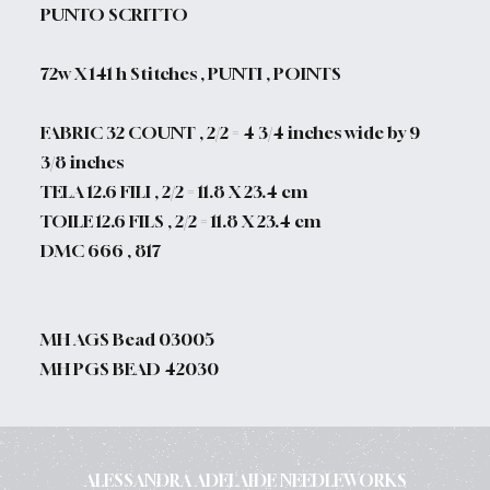
PUNTO SCRITTO
72w X 141 h Stitches , PUNTI , POINTS
FABRIC 32 COUNT , 2/2 = 4 3/4 inches wide by 9
3/8 inches
TELA 12.6 FILI , 2/2 = 11.8 X 23.4 cm
TOILE 12.6 FILS , 2/2 = 11.8 X 23.4 cm
DMC 666 , 817
MH AGS Bead 03005
MH PGS BEAD 42030
ALESSANDRA ADELAIDE NEEDLEWORKS