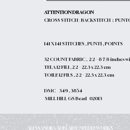
ATTENTION DRAGON
CROSS STITCH / BACKSTITCH ; PUNT
141
X 141 STITCHES , PUNTI , POINTS
32 COUNT FABRIC , 2/2 = 8 7/8 inches wid
TELA 12 FILI , 2/2 = 22.3 x 22.3 cm
TOILE 12 FILS , 2/2 = 22.3 x 22.3 cm
DMC 349 , 3854
MILL HILL GS Bead 02013
ALESSANDRA ADELAIDE NEEDLEWORKS