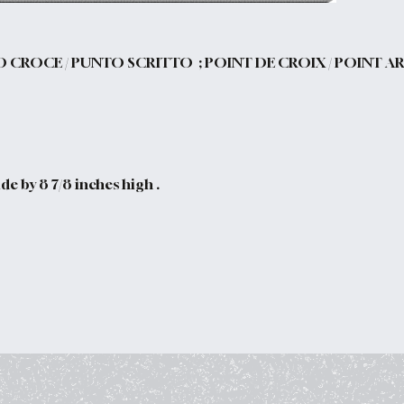
O CROCE / PUNTO SCRITTO ; POINT DE CROIX / POINT A
e by 8 7/8 inches high .