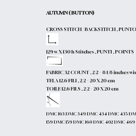
AUTUMN ( BUTTON)
CROSS STITCH / BACKSTITCH , PUNT
129 w X 130 h Stitches , PUNTI , POINTS
FABRIC 32 COUNT , 2/2 = 8 1/8 inches wi
TELA 12.6 FILI , 2/2 = 20 X 20 cm
TOILE 12.6 FILS , 2/2 = 20 X 20 cm
DMC 163 DMC 349 DMC 434 DMC 435 DMC
159 DMC 159 DMC 160 DMC 402 DMC 469