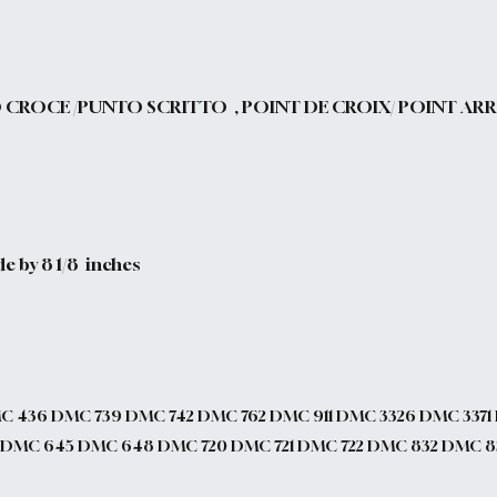
O CROCE /PUNTO SCRITTO , POINT DE CROIX/ POINT ARR
de by 8 1/8 inches
 436 DMC 739 DMC 742 DMC 762 DMC 911 DMC 3326 DMC 337
 DMC 645 DMC 648 DMC 720 DMC 721 DMC 722 DMC 832 DMC 