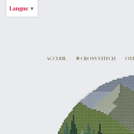
Langue
▼
ACCUEIL
CROSS STITCH
OTH