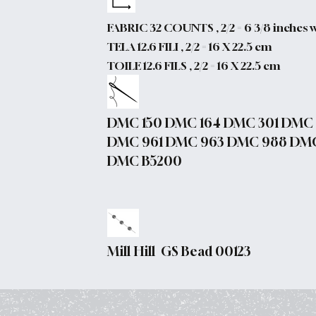
FABRIC 32 COUNTS , 2/2 = 6 3/8 inches 
TELA 12.6 FILI , 2/2 = 16 X 22.5 cm
TOILE 12.6 FILS , 2/2 = 16 X 22.5 cm
DMC 150 DMC 164 DMC 301 DMC
DMC 961 DMC 963 DMC 988 DMC
DMC B5200
Mill Hill GS Bead 00123