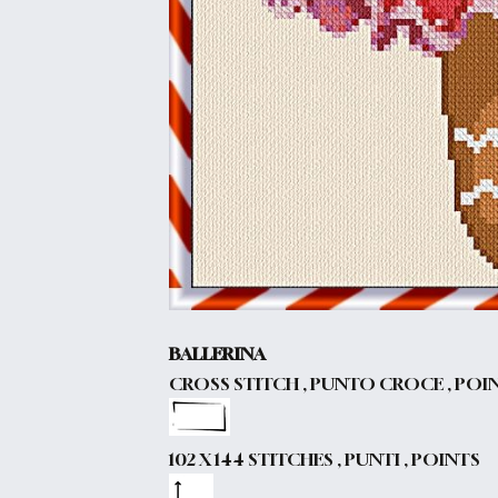
BALLERINA
CROSS STITCH , PUNTO CROCE , POI
102 X 144 STITCHES , PUNTI , POINTS