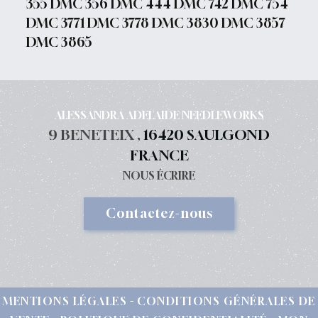
355 DMC 356 DMC 444 DMC 742 DMC 754
DMC 3771 DMC 3778 DMC 3830 DMC 3857
DMC 3865
ALESSANDRA ADELAIDE NEEDLEWORKS
9 BENETEIX ,
16420 SAULGOND
FRANCE
NOUS ÉCRIRE
Contactez-nous
MENTIONS LÉGALES
CONDITIONS GÉNÉRALES DE