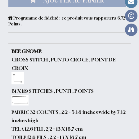
AJOUTER AU PANIER
Programme de fidélité : ce produit vous rapportera
6.72
Points.
BEE GNOME
CROSS STITCH , PUNTO CROCE , POINT DE
CROIX
81 X 119 STITCHES , PUNTI , POINTS
FABRIC 32 COUNTS , 2/2 = 5 1/8 inches wide by 7 1/2
inches high
TELA 12.6 FILI , 2/2 = 13 X 18.7 cm
TOILE 12.6 FILS , 2/2 = 13 X 18.7 cm