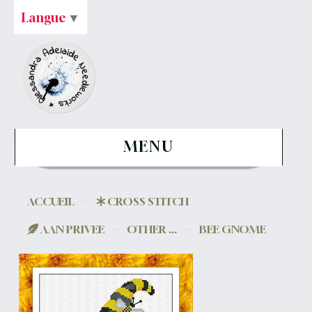
Langue
▼
MENU
ACCUEIL
CROSS STITCH
AAN PRIVEE
OTHER ...
BEE GNOME