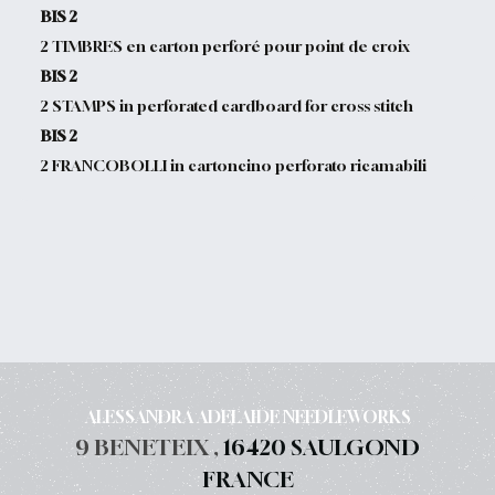
BIS 2
2 TIMBRES en carton perforé pour point de croix
BIS 2
2 STAMPS in perforated cardboard for cross stitch
BIS 2
2 FRANCOBOLLI in cartoncino perforato ricamabili
ALESSANDRA ADELAIDE NEEDLEWORKS
9 BENETEIX ,
16420 SAULGOND
FRANCE