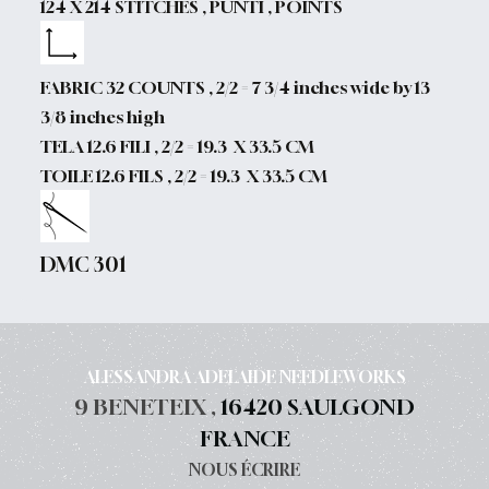
124 X 214 STITCHES , PUNTI , POINTS
FABRIC 32 COUNTS , 2/2 = 7 3/4 inches wide by 13
3/8 inches high
TELA 12.6 FILI , 2/2 = 19.3 X 33.5 CM
TOILE 12.6 FILS , 2/2 = 19.3 X 33.5 CM
DMC 301
ALESSANDRA ADELAIDE NEEDLEWORKS
9 BENETEIX ,
16420 SAULGOND
FRANCE
NOUS ÉCRIRE