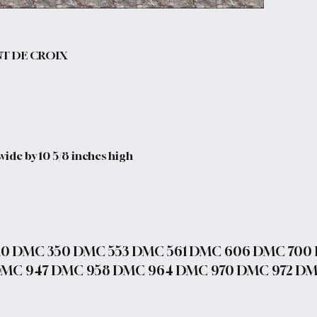
NT DE CROIX
wide by 10 5/8 inches high
10 DMC 350 DMC 553 DMC 561 DMC 606 DMC 700
 DMC 947 DMC 958 DMC 964 DMC 970 DMC 972 DM