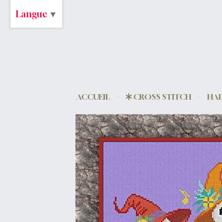
Langue
▼
ACCUEIL
CROSS STITCH
HA