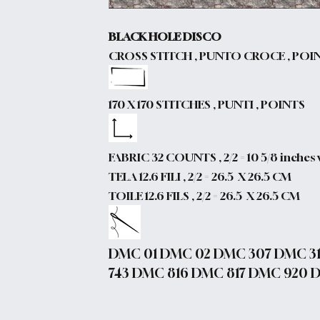
BLACK HOLE DISCO
CROSS STITCH , PUNTO CROCE , POI
170 X 170 STITCHES , PUNTI , POINTS
FABRIC 32 COUNTS , 2/2 = 10 5/8 inches 
TELA 12.6 FILI , 2/2 = 26.5 X 26.5 CM
TOILE 12.6 FILS , 2/2 = 26.5 X 26.5 CM
DMC 01 DMC 02 DMC 307 DMC 3
743 DMC 816 DMC 817 DMC 920