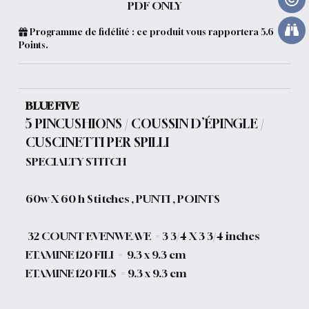
PDF ONLY
Programme de fidélité : ce produit vous rapportera
5.6
Points.
BLUE FIVE
5 PINCUSHIONS / COUSSIN D’ÉPINGLE /
CUSCINETTI PER SPILLI
SPECIALTY STITCH
60w X 60 h Stitches , PUNTI , POINTS
32 COUNT EVENWEAVE = 3 3/4 X 3 3/4 inches
ETAMINE 120 FILI = 9.3 x 9.3 cm
ETAMINE 120 FILS = 9.3 x 9.3 cm