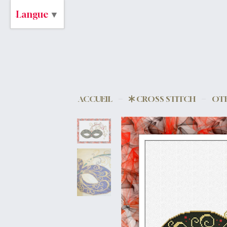
Langue
▼
ACCUEIL
CROSS STITCH
OTH