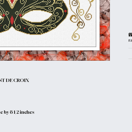
r
NT DE CROIX
e by 8 1/2 inches