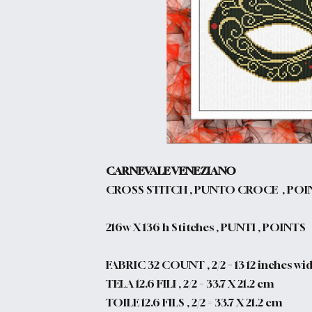
CARNEVALE VENEZIANO
CROSS STITCH , PUNTO CROCE , POI
216w X 136 h Stitches , PUNTI , POINTS
FABRIC 32 COUNT , 2/2 = 13 12 inches wid
TELA 12.6 FILI , 2/2 = 33.7 X 21.2 cm
TOILE 12.6 FILS , 2/2 = 33.7 X 21.2 cm