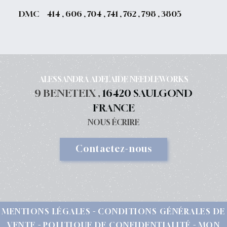
DMC 414 , 606 , 704 , 741 , 762 , 798 , 3805
ALESSANDRA ADELAIDE NEEDLEWORKS
9 BENETEIX ,
16420 SAULGOND
FRANCE
NOUS ÉCRIRE
Contactez-nous
MENTIONS LÉGALES
CONDITIONS GÉNÉRALES DE
VENTE
POLITIQUE DE CONFIDENTIALITÉ
MON