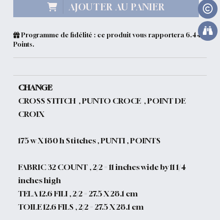
AJOUTER AU PANIER
Programme de fidélité : ce produit vous rapportera
6.44
Points.
CHANGE
CROSS STITCH , PUNTO CROCE , POINT DE
CROIX
175 w X 180 h Stitches , PUNTI , POINTS
FABRIC 32 COUNT , 2/2 = 11 inches wide by 11 1/4
inches high
TELA 12.6 FILI , 2/2 = 27.5 X 28.1 cm
TOILE 12.6 FILS , 2/2 = 27.5 X 28.1 cm