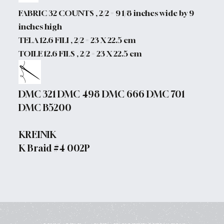
FABRIC 32 COUNTS , 2/2 = 9 1/8 inches wide by 9
inches high
TELA 12.6 FILI , 2/2 = 23 X 22.5 cm
TOILE 12.6 FILS , 2/2 = 23 X 22.5 cm
DMC 321 DMC 498 DMC 666 DMC 701
DMC B5200
KREINIK
K Braid #4 002P