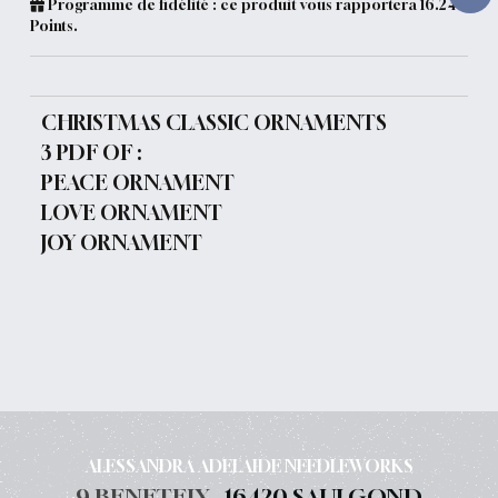
Programme de fidélité : ce produit vous rapportera
16.24
Points.
CHRISTMAS CLASSIC ORNAMENTS
3 PDF OF :
PEACE ORNAMENT
LOVE ORNAMENT
JOY ORNAMENT
ALESSANDRA ADELAIDE NEEDLEWORKS
9 BENETEIX ,
16420 SAULGOND