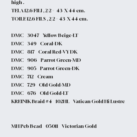
high .
TELA 12.6 FILI , 2/2 =
43 X 44 cm.
TOILE 12.6 FILS , 2/2 = 43 X 44 cm.
DMC 3047 Yellow Beige-LT
DMC 349 Coral-DK
DMC 817 Coral Red-VY DK
DMC 906 Parrot Green-MD
DMC 905 Parrot Green-DK
DMC 712 Cream
DMC 729 Old Gold-MD
DMC 676 Old Gold-LT
KREINIK Braid #4 102HL Vatican Gold Hi Lustre
MH Peb Bead 05011 Victorian Gold