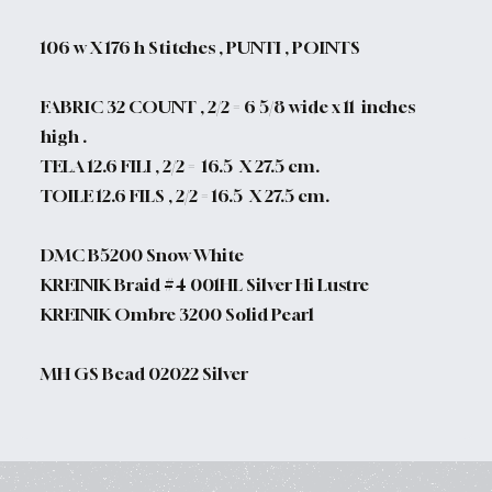
106 w X 176 h Stitches , PUNTI , POINTS
FABRIC 32 COUNT , 2/2 =
6 5/8 wide x 11 inches
high .
TELA 12.6 FILI , 2/2 =
16.5 X 27.5 cm.
TOILE 12.6 FILS , 2/2 = 16.5 X 27.5 cm.
DMC B5200 Snow White
KREINIK Braid #4 001HL Silver Hi Lustre
KREINIK Ombre 3200 Solid Pearl
MH GS Bead 02022 Silver