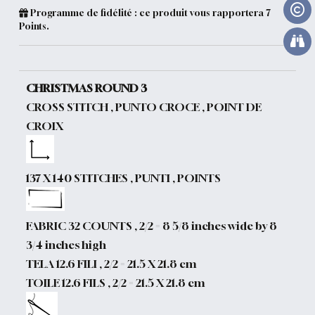
Programme de fidélité : ce produit vous rapportera
7
Points.
CHRISTMAS ROUND 3
CROSS STITCH , PUNTO CROCE , POINT DE
CROIX
137 X 140 STITCHES , PUNTI , POINTS
FABRIC 32 COUNTS , 2/2 = 8 5/8 inches wide by 8
3/4 inches high
TELA 12.6 FILI , 2/2 = 21.5 X 21.8 cm
TOILE 12.6 FILS , 2/2 = 21.5 X 21.8 cm