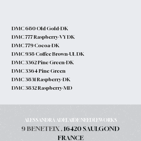
DMC 680 Old Gold-DK
DMC 777 Raspberry-VY DK
DMC 779 Cocoa-DK
DMC 938 Coffee Brown-UL DK
DMC 3362 Pine Green-DK
DMC 3364 Pine Green
DMC 3831 Raspberry-DK
DMC 3832 Raspberry-MD
ALESSANDRA ADELAIDE NEEDLEWORKS
9 BENETEIX ,
16420 SAULGOND
FRANCE