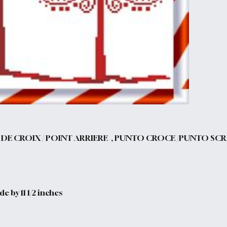
T DE CROIX / POINT ARRIERE , PUNTO CROCE /PUNTO SC
e by 11 1/2 inches