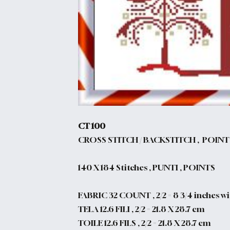
CT 100
CROSS STITCH / BACKSTITCH , POIN
140 X 184
Stitches , PUNTI , POINTS
FABRIC 32 COUNT , 2/2 = 8 3/4 inches wid
TELA 12.6 FILI , 2/2 = 21.8 X 28.7 cm
TOILE 12.6 FILS , 2/2 = 21.8 X 28.7 cm