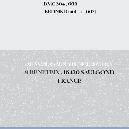
DMC 304 , 666
KREINIK Braid #4 002J
ALESSANDRA ADELAIDE NEEDLEWORKS
9 BENETEIX ,
16420 SAULGOND
FRANCE