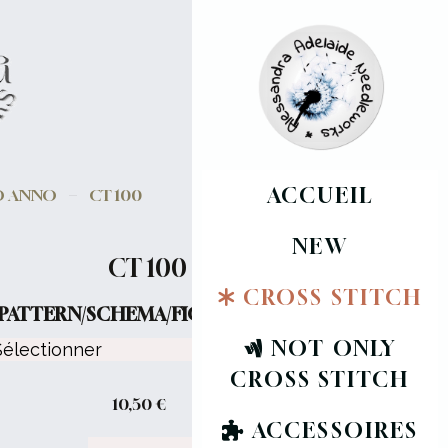
ACCUEIL
VO ANNO
CT 100
NEW
CT 100
CROSS STITCH
PATTERN/SCHEMA/FICHE :
NOT ONLY
CROSS STITCH
10,50
€
ACCESSOIRES