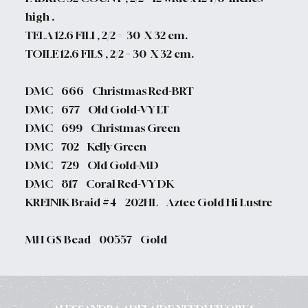
high .
TELA 12.6 FILI , 2/2 =
30 X 32 cm.
TOILE 12.6 FILS , 2/2 = 30 X 32 cm.
DMC 666 Christmas Red-BRT
DMC 677 Old Gold-VY LT
DMC 699 Christmas Green
DMC 702 Kelly Green
DMC 729 Old Gold-MD
DMC 817 Coral Red-VY DK
KREINIK Braid #4 202HL Aztec Gold Hi Lustre
MH GS Bead 00557 Gold