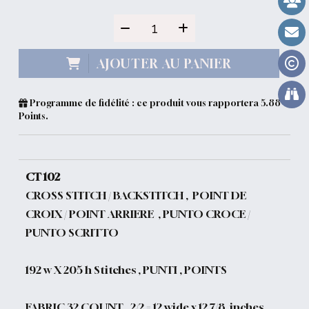
AJOUTER AU PANIER
Programme de fidélité : ce produit vous rapportera
5.88
Points.
CT 102
CROSS STITCH / BACKSTITCH , POINT DE
CROIX / POINT ARRIERE , PUNTO CROCE /
PUNTO SCRITTO
192 w X 205 h Stitches , PUNTI , POINTS
FABRIC 32 COUNT , 2/2 =
12 wide x 12 7/8 inches