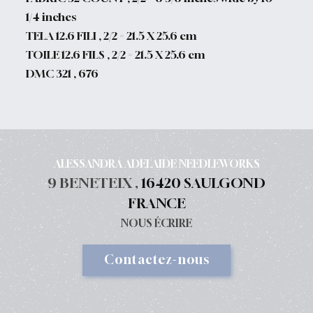
1/4 inches
TELA 12.6 FILI , 2/2 = 21.5 X 25.6 cm
TOILE 12.6 FILS , 2/2 = 21.5 X 25.6 cm
DMC 321 , 676
ALESSANDRA ADELAIDE NEEDLEWORKS
9 BENETEIX ,
16420 SAULGOND
FRANCE
NOUS ÉCRIRE
Contactez-nous