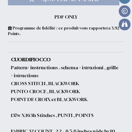
PDF ONLY
Programme de fidélité : ce produit vous rapportera
3.92
Points.
CUORDIFIOCCO
Pattern+ instructions . schema + istruzioni , grille
+ istructions
CROSS STITCH , BLACKWORK
PUNTO CROCE , BLACKWORK
POINT DE CROIX et BLACKWORK
137w X 163h Stitches , PUNTI , POINTS
FABRIC 32 COUNT , 2/2 = 8 5/8 inches wide by 10