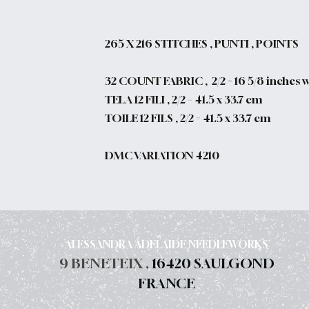
265
X 216 STITCHES , PUNTI , POINTS
32 COUNT FABRIC , 2/2 = 16 5/8 inches wid
TELA 12 FILI , 2/2 = 41.5 x 33.7 cm
TOILE 12 FILS , 2/2 = 41.5 x 33.7 cm
DMC VARIATION 4210
ALESSANDRA ADELAIDE NEEDLEWORKS
9 BENETEIX ,
16420 SAULGOND
FRANCE