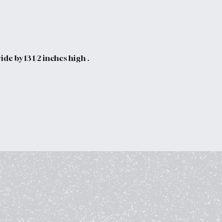
e by 13 1/2 inches high .