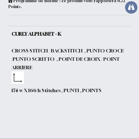
Programme de fidélité : ce produit vous rapportera
6.72
Points.
CURLY ALPHABET - K
CROSS STITCH / BACKSTITCH , PUNTO CROCE
/PUNTO SCRITTO , POINT DE CROIX / POINT
ARRIERE
174 w X 166 h Stitches , PUNTI , POINTS