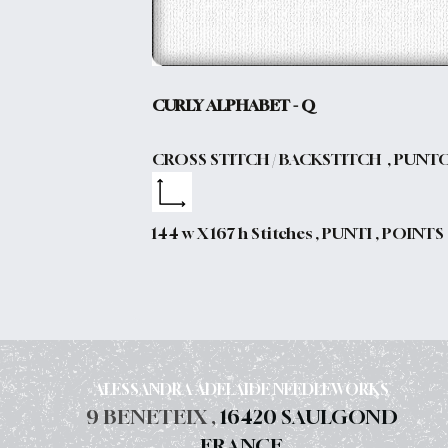
CURLY ALPHABET - Q
CROSS STITCH / BACKSTITCH , PUNT
144 w X 167 h Stitches , PUNTI , POINTS
ALESSANDRA ADELAIDE NEEDLEWORKS
9 BENETEIX ,
16420 SAULGOND
FRANCE