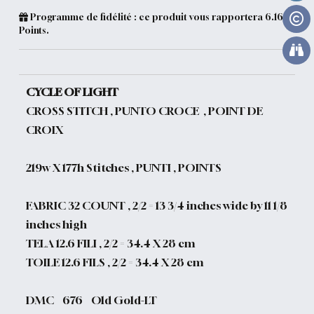
Programme de fidélité : ce produit vous rapportera
6.16
Points.
CYCLE OF LIGHT
CROSS STITCH , PUNTO CROCE , POINT DE
CROIX
219w X 177h Stitches , PUNTI , POINTS
FABRIC 32 COUNT , 2/2 = 13 3/4 inches wide by 11 1/8
inches high
TELA 12.6 FILI , 2/2 = 34.4 X 28 cm
TOILE 12.6 FILS , 2/2 = 34.4 X 28 cm
DMC 676 Old Gold-LT