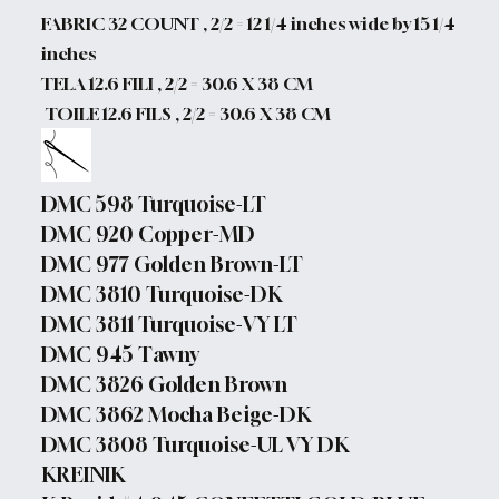
FABRIC 32 COUNT , 2/2 = 12 1/4 inches wide by 15 1/4
inches
TELA 12.6 FILI , 2/2 = 30.6 X 38 CM
TOILE 12.6 FILS , 2/2 = 30.6 X 38 CM
DMC 598 Turquoise-LT
DMC 920 Copper-MD
DMC 977 Golden Brown-LT
DMC 3810 Turquoise-DK
DMC 3811 Turquoise-VY LT
DMC 945 Tawny
DMC 3826 Golden Brown
DMC 3862 Mocha Beige-DK
DMC 3808 Turquoise-UL VY DK
KREINIK