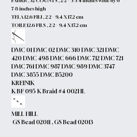
FABRIC 32 COUNTS , 2/2 = 3 3/4 inches wide by 6
7/8 inches high
TELA 12.6 FILI , 2/2 = 9.4 X 17.2 cm
TOILE 12.6 FILS , 2/2 = 9.4 X 17.2 cm
DMC 01 DMC 02 DMC 310 DMC 321 DMC
420 DMC 498 DMC 666 DMC 712 DMC 721
DMC 761 DMC 987 DMC 989 DMC 3747
DMC 3855 DMC B5200
KREINIK
K BF 095 K Braid #4 002HL
MILL HILL
GS Bead 02011 , GS Bead 02013