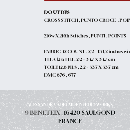
DO UT DES
CROSS STITCH , PUNTO CROCE , POI
216w X 216h Stitches , PUNTI , POINTS
FABRIC 32 COUNT , 2/2 = 13 1/2 inches wid
TELA 12.6 FILI , 2/2 = 33.7 X 33.7 cm
TOILE 12.6 FILS , 2/2 = 33.7 X 33.7 cm
DMC 676 , 677
ALESSANDRA ADELAIDE NEEDLEWORKS
9 BENETEIX ,
16420 SAULGOND
FRANCE