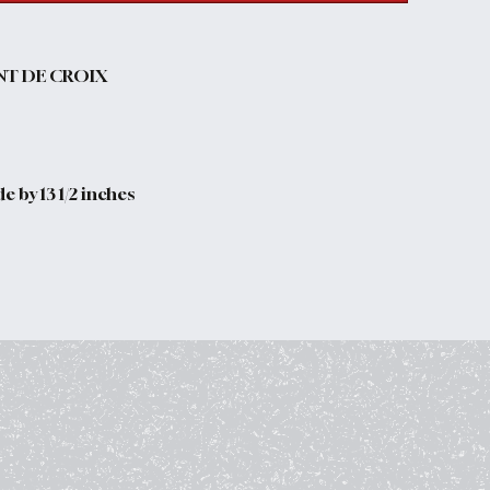
NT DE CROIX
e by 13 1/2 inches