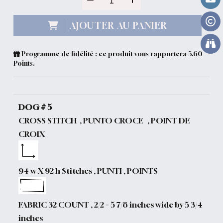
AJOUTER AU PANIER
Programme de fidélité : ce produit vous rapportera
5.60
Points.
DOG # 5
CROSS STITCH , PUNTO CROCE , POINT DE
CROIX
94 w X 92 h Stitches , PUNTI , POINTS
FABRIC 32 COUNT , 2/2 = 5 7/8 inches wide by 5 3/4
inches