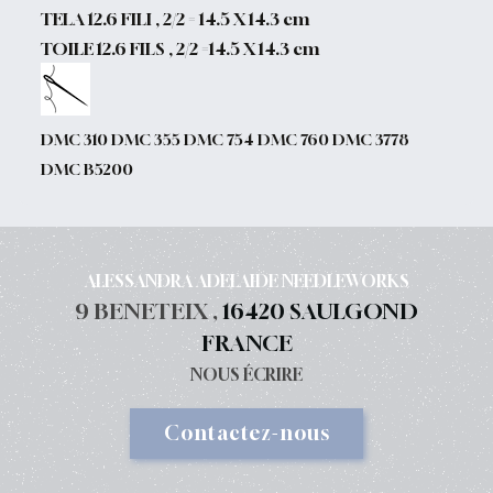
TELA 12.6 FILI , 2/2 = 14.5 X 14.3 cm
TOILE 12.6 FILS , 2/2 =14.5 X 14.3 cm
DMC 310 DMC 355 DMC 754 DMC 760 DMC 3778
DMC B5200
ALESSANDRA ADELAIDE NEEDLEWORKS
9 BENETEIX ,
16420 SAULGOND
FRANCE
NOUS ÉCRIRE
Contactez-nous