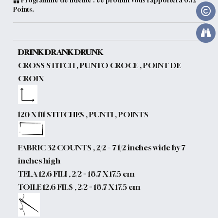
Programme de fidélité : ce produit vous rapportera
6.72
Points.
DRINK DRANK DRUNK
CROSS STITCH , PUNTO CROCE , POINT DE
CROIX
120 X 111 STITCHES , PUNTI , POINTS
FABRIC 32 COUNTS , 2/2 = 7 1/2 inches wide by 7
inches high
TELA 12.6 FILI , 2/2 = 18.7 X 17.5 cm
TOILE 12.6 FILS , 2/2 = 18.7 X 17.5 cm