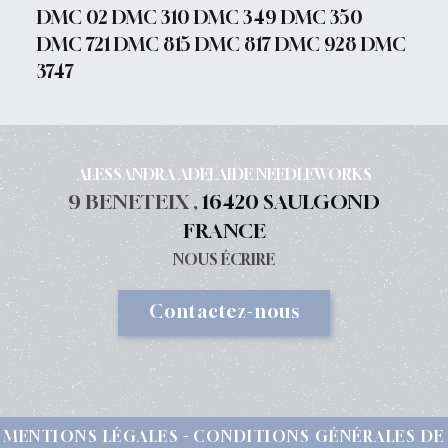
DMC 02 DMC 310 DMC 349 DMC 350
DMC 721 DMC 815 DMC 817 DMC 928 DMC
3747
ALESSANDRA ADELAIDE NEEDLEWORKS
9 BENETEIX ,
16420 SAULGOND
FRANCE
NOUS ÉCRIRE
Contactez-nous
MENTIONS LÉGALES
CONDITIONS GÉNÉRALES DE