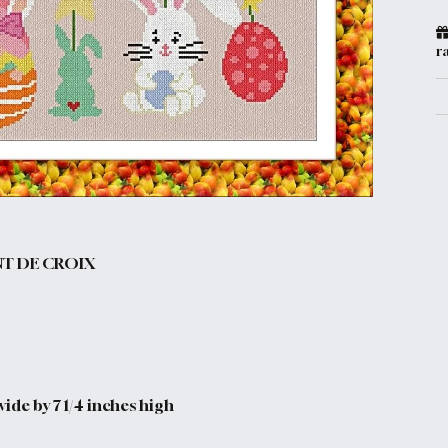
r
NT DE CROIX
ide by 7 1/4 inches high