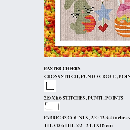
EASTER CHEERS
CROSS STITCH , PUNTO CROCE , POI
219 X 116 STITCHES , PUNTI , POINTS
FABRIC 32 COUNTS , 2/2 = 13 3/4 inches w
TELA 12.6 FILI , 2/2 = 34.3 X 18 cm