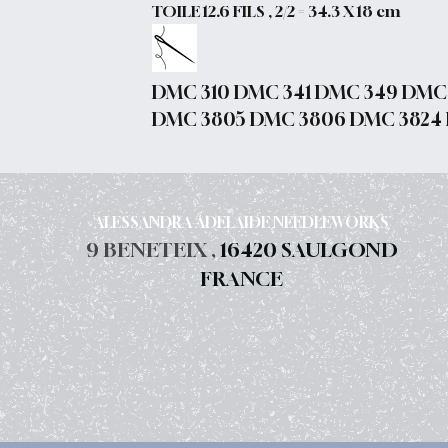
TOILE 12.6 FILS , 2/2 = 34.3 X 18 cm
DMC 310 DMC 341 DMC 349 DMC 
DMC 3805 DMC 3806 DMC 3824
ALESSANDRA ADELAIDE NEEDLEWORKS
9 BENETEIX ,
16420 SAULGOND
FRANCE