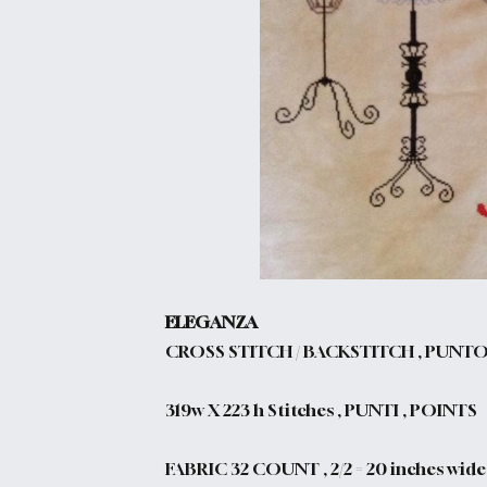
ELEGANZA
CROSS STITCH / BACKSTITCH , PUNTO
319w X 223 h Stitches , PUNTI , POINTS
FABRIC 32 COUNT , 2/2 = 20 inches wide 