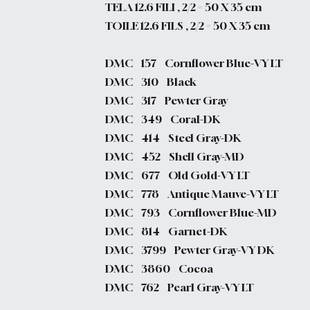
TELA 12.6 FILI , 2/2 = 50 X 35 cm
TOILE 12.6 FILS , 2/2 = 50 X 35 cm
DMC 157 Cornflower Blue-VY LT
DMC 310 Black
DMC 317 Pewter Gray
DMC 349 Coral-DK
DMC 414 Steel Gray-DK
DMC 452 Shell Gray-MD
DMC 677 Old Gold-VY LT
DMC 778 Antique Mauve-VY LT
DMC 793 Cornflower Blue-MD
DMC 814 Garnet-DK
DMC 3799 Pewter Gray-VY DK
DMC 3860 Cocoa
DMC 762 Pearl Gray-VY LT