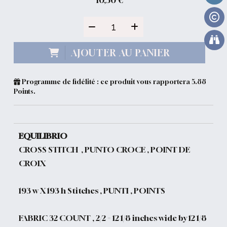
10,50
€
AJOUTER AU PANIER
Programme de fidélité : ce produit vous rapportera
5.88
Points.
EQUILIBRIO
CROSS STITCH , PUNTO CROCE , POINT DE
CROIX
193 w X 193 h Stitches , PUNTI , POINTS
FABRIC 32 COUNT , 2/2 = 12 1/8 inches wide by 12 1/8