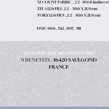
32 COUNT FABRIC , 2/2 = 10 1/8 inches wi
TELA 12.6 FILI , 2/2 = 30.6 X 21.9 cm
TOILE 12.6 FILS , 2/2 = 30.6 X 21.9 cm
DMC 666 , 742 , 807 , 911
ALESSANDRA ADELAIDE NEEDLEWORKS
9 BENETEIX ,
16420 SAULGOND
FRANCE