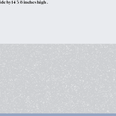
de by 14 5/8 inches high .