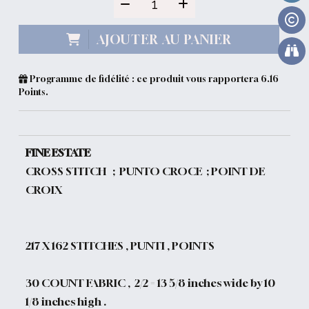
AJOUTER AU PANIER
Programme de fidélité : ce produit vous rapportera
6.16
Points.
FINE ESTATE
CROSS STITCH ; PUNTO CROCE ; POINT DE
CROIX
217
X 162 STITCHES , PUNTI , POINTS
30 COUNT FABRIC , 2/2 = 13 5/8 inches wide by 10
1/8 inches high .