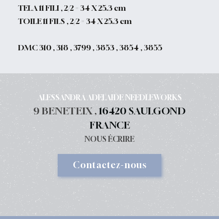
TELA 11 FILI , 2/2 = 34 X 25.3 cm
TOILE 11 FILS , 2/2 = 34 X 25.3 cm
DMC 310 , 318 , 3799 , 3853 , 3854 , 3855
ALESSANDRA ADELAIDE NEEDLEWORKS
9 BENETEIX ,
16420 SAULGOND
FRANCE
NOUS ÉCRIRE
Contactez-nous