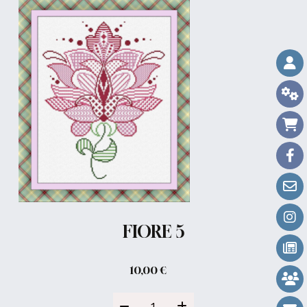
FIORE 5
10,00
€