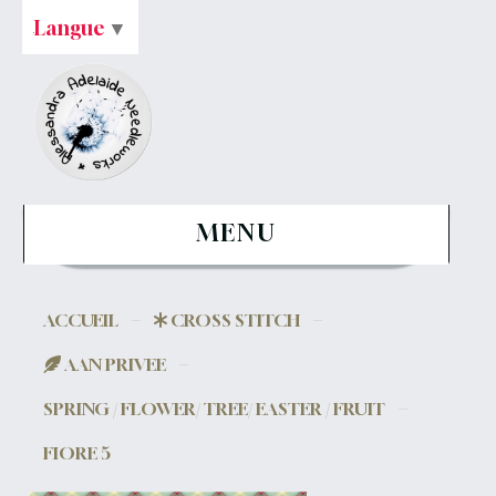
Langue
▼
MENU
ACCUEIL
CROSS STITCH
AAN PRIVEE
SPRING / FLOWER/ TREE/ EASTER / FRUIT
FIORE 5