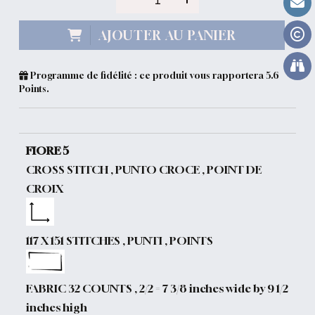
AJOUTER AU PANIER
Programme de fidélité : ce produit vous rapportera
5.6
Points.
FIORE 5
CROSS STITCH , PUNTO CROCE , POINT DE
CROIX
117 X 151 STITCHES , PUNTI , POINTS
FABRIC 32 COUNTS , 2/2 = 7 3/8 inches wide by 9 1/2
inches high