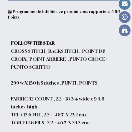
Programme de fidélité : ce produit vous rapportera
5.88
Points.
FOLLOW THE STAR
CROSS STITCH / BACKSTITCH , POINT DE
CROIX / POINT ARRIERE , PUNTO CROCE /
PUNTO SCRITTO
299 w X 150 h Stitches , PUNTI , POINTS
FABRIC 32 COUNT , 2/2 =
18 3/4 wide x 9 3/8
inches high .
TELA 12.6 FILI , 2/2 =
46.7 X 23.2 cm.
TOILE 12.6 FILS , 2/2 = 46.7 X 23.2 cm.