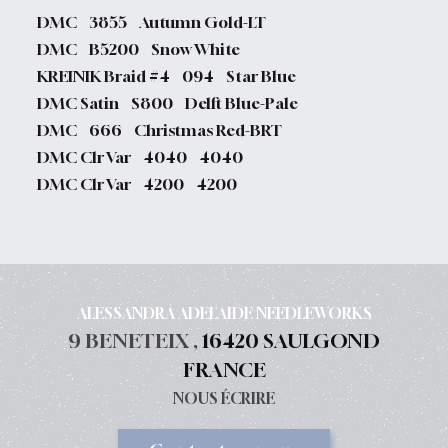
DMC 3855 Autumn Gold-LT
DMC B5200 Snow White
KREINIK Braid #4 094 Star Blue
DMC Satin S800 Delft Blue-Pale
DMC 666 Christmas Red-BRT
DMC Clr Var 4040 4040
DMC Clr Var 4200 4200
ALESSANDRA ADELAIDE NEEDLEWORKS
9 BENETEIX ,
16420 SAULGOND
FRANCE
NOUS ÉCRIRE