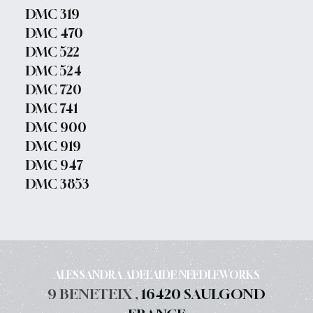
DMC 319
DMC 470
DMC 522
DMC 524
DMC 720
DMC 741
DMC 900
DMC 919
DMC 947
DMC 3853
ALESSANDRA ADELAIDE NEEDLEWORKS
9 BENETEIX ,
16420 SAULGOND