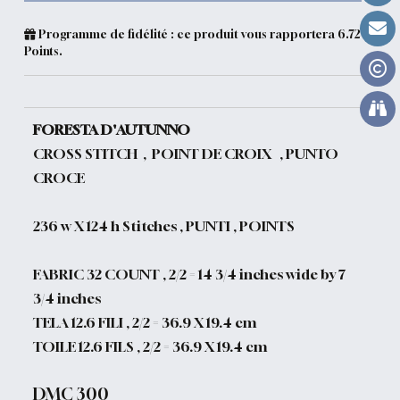
Programme de fidélité : ce produit vous rapportera
6.72
Points.
FORESTA D'AUTUNNO
CROSS STITCH , POINT DE CROIX , PUNTO
CROCE
236 w X 124 h Stitches , PUNTI , POINTS
FABRIC 32 COUNT , 2/2 = 14 3/4 inches wide by 7
3/4 inches
TELA 12.6 FILI , 2/2 = 36.9 X 19.4 cm
TOILE 12.6 FILS , 2/2 = 36.9 X 19.4 cm
DMC 300